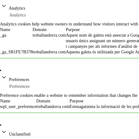
Analytics
Analytics
Analytics cookies help website owners to understand how visitors interact wit
Name
Domain
Purpose
_ga
treballandorra.com
Aquest nom de galeta està associat a Google
usuaris únics assignant un número generat a
i campanyes per als informes d'anàlisi de 
_ga_SR1FE7B378
treballandorra.com
Aquesta galeta és utilitzada per Google An
Preferences
Preferences
Preference cookies enable a website to remember information that changes the w
Name
Domain
Purpose
wpl_user_preference
treballandorra.com
Emmagatzema la informació de les prefe
Unclassified