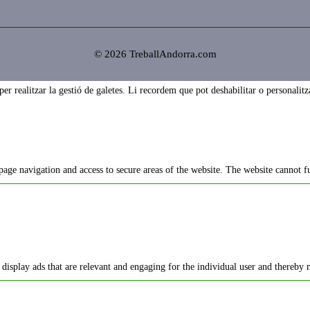
© 2026 TreballAndorra.com
 realitzar la gestió de galetes. Li recordem que pot deshabilitar o personalitza
page navigation and access to secure areas of the website. The website cannot f
o display ads that are relevant and engaging for the individual user and thereby 