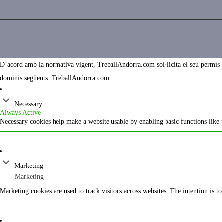
D’acord amb la normativa vigent, TreballAndorra.com sol·licita el seu permís per
dominis següents: TreballAndorra.com
Necessary
Always Active
Necessary cookies help make a website usable by enabling basic functions like 
Marketing
Marketing
Marketing cookies are used to track visitors across websites. The intention is t