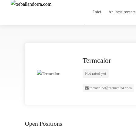
Inici
Anuncis recents
Termcalor
Not rated yet
termcalor@termcalor.com
Open Positions