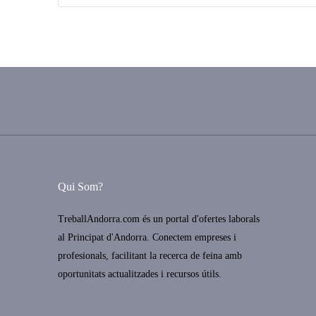
Qui Som?
TreballAndorra.com és un portal d'ofertes laborals
al Principat d'Andorra. Conectem empreses i
profesionals, facilitant la recerca de feina amb
oportunitats actualitzades i recursos útils.