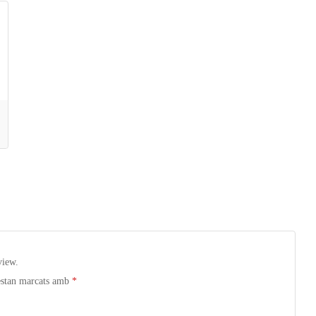
view.
 estan marcats amb
*