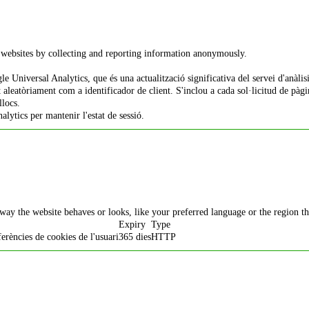
h websites by collecting and reporting information anonymously.
 Universal Analytics, que és una actualització significativa del servei d'anàlisi 
leatòriament com a identificador de client. S'inclou a cada sol·licitud de pàgina 
llocs.
alytics per mantenir l'estat de sessió.
ay the website behaves or looks, like your preferred language or the region th
Expiry
Type
rències de cookies de l'usuari
365 dies
HTTP