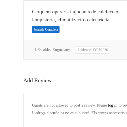
Cerquem operaris i ajudants de calefacció,
lampisteria, climatització o electricitat
Jornada Completa
Escaldes-Engordany
Publicat el 13/05/2026
Add Review
Guests are not allowed to post a review. Please
log in
to re
L'adreça electrònica no es publicarà.
Els camps necessaris