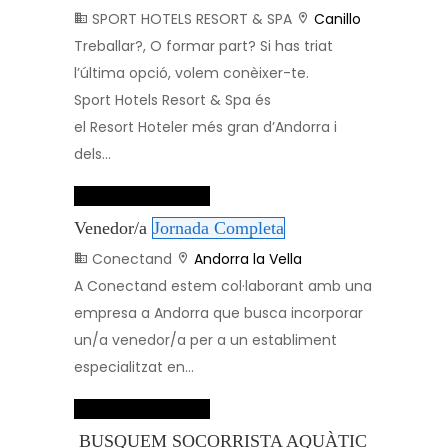
SPORT HOTELS RESORT & SPA
Canillo
Treballar?, O formar part? Si has triat
l’última opció, volem conèixer-te.
Sport Hotels Resort & Spa és
el Resort Hoteler més gran d’Andorra i
dels...
Dades de contacte
Venedor/a
Jornada Completa
Conectand
Andorra la Vella
A Conectand estem col·laborant amb una
empresa a Andorra que busca incorporar
un/a venedor/a per a un establiment
especialitzat en...
Dades de contacte
BUSQUEM SOCORRISTA AQUÀTIC