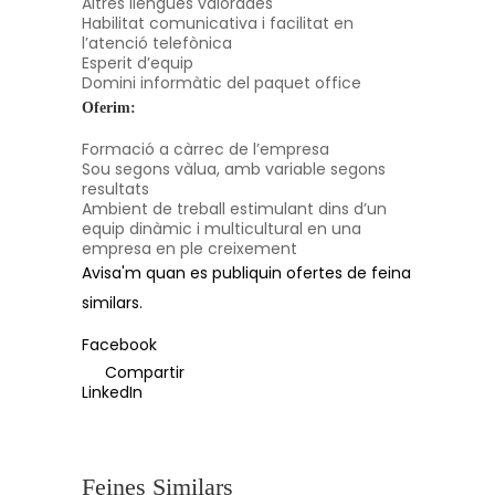
Altres llengues valorades
Habilitat comunicativa i facilitat en
l’atenció telefònica
Esperit d’equip
Domini informàtic del paquet office
Oferim:
Formació a càrrec de l’empresa
Sou segons vàlua, amb variable segons
resultats
Ambient de treball estimulant dins d’un
equip dinàmic i multicultural en una
empresa en ple creixement
Avisa'm quan es publiquin ofertes de feina
similars.
Facebook
Compartir
LinkedIn
Feines Similars