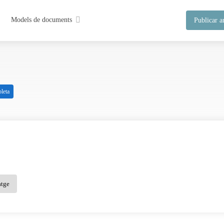
Models de documents
Publicar a
leta
atge