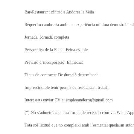
Bar-Restaurant cèntric a Andorra la Vella
Requerim cambrer/a amb una experiència mínima demostrable d
Jornada: Jornada completa
Perspectiva de la Feina: Feina estable
Previsió d’incorporació: Immediat
Tipus de contracte: De duració determinada.
Imprescindible tenir permís de residència i treball.
Interessats enviar CV a: empleoandorra@gmail.com
(*) No s’admetrà cap altra forma de recepció com via WhatsApp 
Tota sol·licitud que no compleixi amb l’esmentat quedaran auto