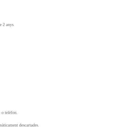
e 2 anys.
o telèfon.
màticament descartades.