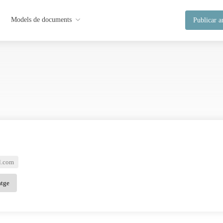
Models de documents
Publicar a
l.com
atge