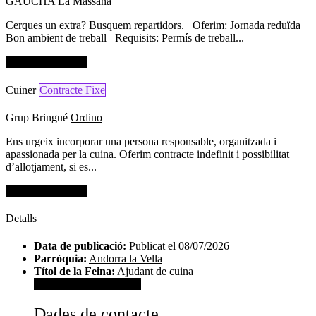
GAUCHA
La Massana
Cerques un extra? Busquem repartidors. Oferim: Jornada reduïda
Bon ambient de treball Requisits: Permís de treball...
Dades de contacte
Cuiner
Contracte Fixe
Grup Bringué
Ordino
Ens urgeix incorporar una persona responsable, organitzada i
apassionada per la cuina. Oferim contracte indefinit i possibilitat
d’allotjament, si es...
Dades de contacte
Detalls
Data de publicació:
Publicat el 08/07/2026
Parròquia:
Andorra la Vella
Títol de la Feina:
Ajudant de cuina
Veure dades de contacte
Dades de contacte