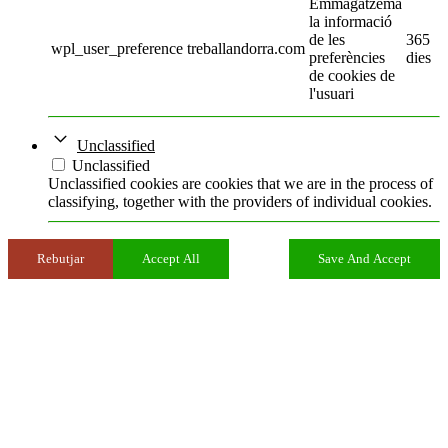
Emmagatzema
la informació
de les
365
wpl_user_preference
treballandorra.com
preferències
dies
de cookies de
l'usuari
Unclassified
Unclassified
Unclassified cookies are cookies that we are in the process of
classifying, together with the providers of individual cookies.
Rebutjar
Accept All
Save And Accept