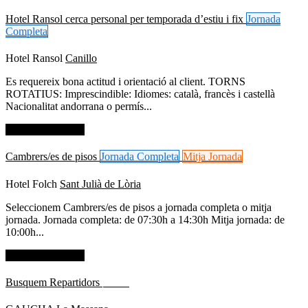
Hotel Ransol cerca personal per temporada d’estiu i fix
Jornada
Completa
Hotel Ransol
Canillo
Es requereix bona actitud i orientació al client. TORNS
ROTATIUS: Imprescindible: Idiomes: català, francès i castellà
Nacionalitat andorrana o permís...
Dades de contacte
Cambrers/es de pisos
Jornada Completa
Mitja Jornada
Hotel Folch
Sant Julià de Lòria
Seleccionem Cambrers/es de pisos a jornada completa o mitja
jornada. Jornada completa: de 07:30h a 14:30h Mitja jornada: de
10:00h...
Dades de contacte
Busquem Repartidors
Altres