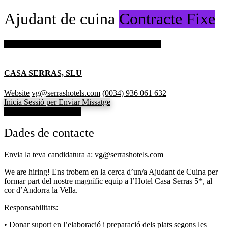
Ajudant de cuina
Contracte Fixe
Inicia sessió per guardar aquesta oferta de treball.
CASA SERRAS, SLU
Website
vg@serrashotels.com
(0034) 936 061 632
Inicia Sessió per Enviar Missatge
Veure dades de contacte
Dades de contacte
Envia la teva candidatura a:
vg@serrashotels.com
We are hiring! Ens trobem en la cerca d’un/a Ajudant de Cuina per
formar part del nostre magnífic equip a l’Hotel Casa Serras 5*, al
cor d’Andorra la Vella.
Responsabilitats:
• Donar suport en l’elaboració i preparació dels plats segons les