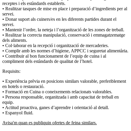
receptes i els estàndards establerts.
• Realitzar tasques de mise en place i preparació d’ingredients per al
servei.
• Donar suport als cuiners/es en les diferents partides durant el
servei.
• Mantenir l’ordre, la neteja i l’organització de les zones de treball.
• Realitzar la correcta manipulació, conservació i emmagatzematge
dels aliments.
• Col·laborar en la recepció i organització de mercaderies.
• Complir amb les normes d’higiene, APPCC i seguretat alimentària.
• Contribuir al bon funcionament de l’equip de cuina i al
compliment dels estàndards de qualitat de l’hotel.
Requisits:
• Experiència prèvia en posicions similars valorable, preferiblement
en hotels o restauració.
• Formació en Cuina o coneixements relacionats valorables.
• Persona responsable, organitzada i amb capacitat de treball en
equip.
• Actitud proactiva, ganes d’aprendre i orientació al detall.
• Espanyol fluid.
Avisa'm quan es publiquin ofertes de feina similars.