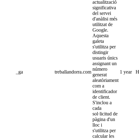
actualització
significativa
del servei
d'anàlisi més
utilitzat de
Google.
Aquesta
galeta
s'utilitza per
distingir
usuaris únics
assignant un
número
_ga
treballandorra.com
1 year
H
generat
aleatòriament
com a
identificador
de client.
S'inclou a
cada
sol·licitud de
pàgina d'un
lloc i
s'utilitza per
calcular les