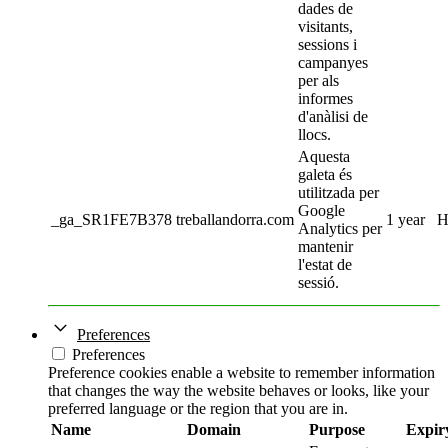
dades de
visitants,
sessions i
campanyes
per als
informes
d'anàlisi de
llocs.
Aquesta
galeta és
utilitzada per
Google
_ga_SR1FE7B378
treballandorra.com
1 year
H
Analytics per
mantenir
l'estat de
sessió.
Preferences
Preferences
Preference cookies enable a website to remember information
that changes the way the website behaves or looks, like your
preferred language or the region that you are in.
Name
Domain
Purpose
Expir