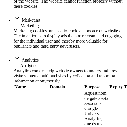
of the website. The website cannot function properly without
these cookies.
Marketing
Marketing
Marketing cookies are used to track visitors across websites.
The intention is to display ads that are relevant and engaging
for the individual user and thereby more valuable for
publishers and third party advertisers.
Analytics
Analytics
Analytics cookies help website owners to understand how
visitors interact with websites by collecting and reporting
information anonymously.
Name
Domain
Purpose
Expiry
T
Aquest nom
de galeta està
associat a
Google
Universal
Analytics,
que és una