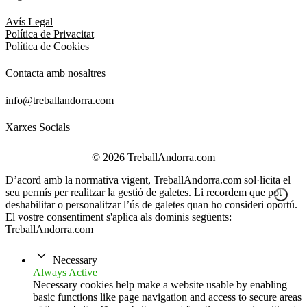
Avís Legal
Política de Privacitat
Política de Cookies
Contacta amb nosaltres
info@treballandorra.com
Xarxes Socials
© 2026 TreballAndorra.com
D’acord amb la normativa vigent, TreballAndorra.com sol·licita el
seu permís per realitzar la gestió de galetes. Li recordem que pot
deshabilitar o personalitzar l’ús de galetes quan ho consideri oportú.
El vostre consentiment s'aplica als dominis següents:
TreballAndorra.com
Necessary
Always Active
Necessary cookies help make a website usable by enabling
basic functions like page navigation and access to secure areas