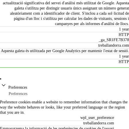
actualització significativa del servei d'anàlisi més utilitzat de Google. Aquesta
galeta s'utilitza per distingir usuaris únics assignant un número generat
aleatòriament com a identificador de client. S'inclou a cada sol·licitud de
pàgina d'un lloc i s'utilitza per calcular les dades de visitants, sessions i
campanyes per als informes d'anàlisi de llocs.
1 year
HTTP
_ga_SR1FE7B378
treballandorra.com
Aquesta galeta és utilitzada per Google Analytics per mantenir l'estat de sessió.
1 year
HTTP
Preferences
Preferences
Preference cookies enable a website to remember information that changes the
way the website behaves or looks, like your preferred language or the region
that you are in.
wpl_user_preference
treballandorra.com
Emmagatzema la informació de les preferències de cookies de l'usuari