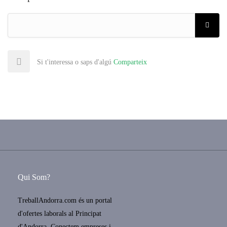
Si t'interessa o saps d'algú
Comparteix
Qui Som?
TreballAndorra.com és un portal
d'ofertes laborals al Principat
d'Andorra. Conectem empreses i