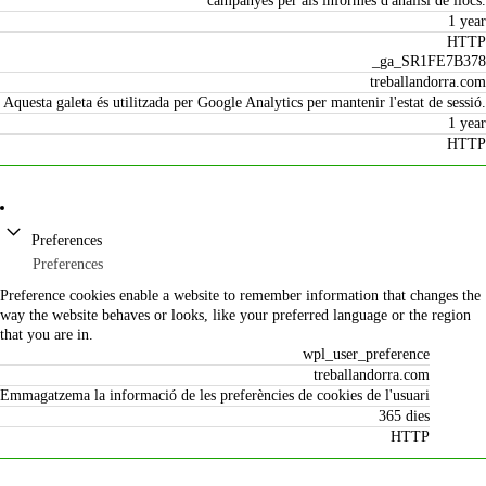
campanyes per als informes d'anàlisi de llocs.
1 year
HTTP
_ga_SR1FE7B378
treballandorra.com
Aquesta galeta és utilitzada per Google Analytics per mantenir l'estat de sessió.
1 year
HTTP
Preferences
Preferences
Preference cookies enable a website to remember information that changes the
way the website behaves or looks, like your preferred language or the region
that you are in.
wpl_user_preference
treballandorra.com
Emmagatzema la informació de les preferències de cookies de l'usuari
365 dies
HTTP