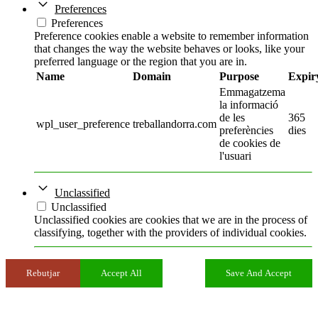
Preferences
Preferences
Preference cookies enable a website to remember information
that changes the way the website behaves or looks, like your
preferred language or the region that you are in.
Name
Domain
Purpose
Expir
Emmagatzema
la informació
de les
365
wpl_user_preference
treballandorra.com
preferències
dies
de cookies de
l'usuari
Unclassified
Unclassified
Unclassified cookies are cookies that we are in the process of
classifying, together with the providers of individual cookies.
Rebutjar
Accept All
Save And Accept