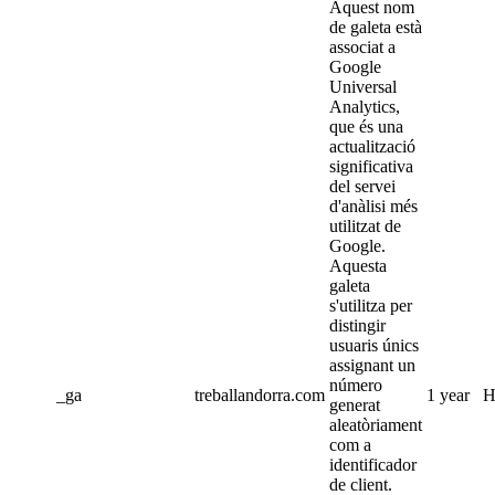
Aquest nom
de galeta està
associat a
Google
Universal
Analytics,
que és una
actualització
significativa
del servei
d'anàlisi més
utilitzat de
Google.
Aquesta
galeta
s'utilitza per
distingir
usuaris únics
assignant un
número
_ga
treballandorra.com
1 year
H
generat
aleatòriament
com a
identificador
de client.