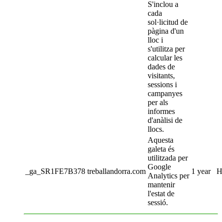
S'inclou a
cada
sol·licitud de
pàgina d'un
lloc i
s'utilitza per
calcular les
dades de
visitants,
sessions i
campanyes
per als
informes
d'anàlisi de
llocs.
Aquesta
galeta és
utilitzada per
Google
_ga_SR1FE7B378
treballandorra.com
1 year
H
Analytics per
mantenir
l'estat de
sessió.