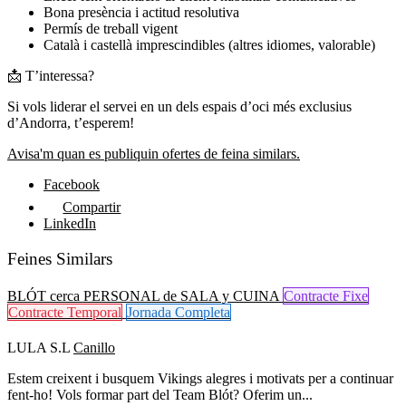
Bona presència i actitud resolutiva
Permís de treball vigent
Català i castellà imprescindibles (altres idiomes, valorable)
📩 T’interessa?
Si vols liderar el servei en un dels espais d’oci més exclusius
d’Andorra, t’esperem!
Avisa'm quan es publiquin ofertes de feina similars.
Facebook
Compartir
LinkedIn
Feines Similars
BLÓT cerca PERSONAL de SALA y CUINA
Contracte Fixe
Contracte Temporal
Jornada Completa
LULA S.L
Canillo
Estem creixent i busquem Vikings alegres i motivats per a continuar
fent-ho! Vols formar part del Team Blót? Oferim un...