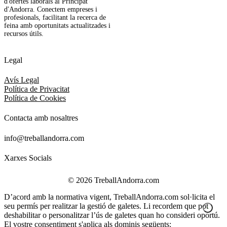
d'ofertes laborals al Principat
d'Andorra. Conectem empreses i
profesionals, facilitant la recerca de
feina amb oportunitats actualitzades i
recursos útils.
Legal
Avís Legal
Política de Privacitat
Política de Cookies
Contacta amb nosaltres
info@treballandorra.com
Xarxes Socials
© 2026 TreballAndorra.com
D’acord amb la normativa vigent, TreballAndorra.com sol·licita el
seu permís per realitzar la gestió de galetes. Li recordem que pot
deshabilitar o personalitzar l’ús de galetes quan ho consideri oportú.
El vostre consentiment s'aplica als dominis següents: