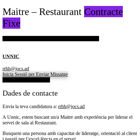
Maitre – Restaurant
Contracte
Fixe
Inicia sessió per guardar aquesta oferta de treball.
UNNIC
rrhh@jocs.ad
Inicia Sessió per Enviar Missatge
Veure dades de contacte
Dades de contacte
Envia la teva candidatura a:
rrhh@jocs.ad
A Unnic, estem buscant un/a Maitre amb experiència per liderar el
servei de sala al Restaurant.
Busquem una persona amb capacitat de lideratge, orientació al client
i passió per l’excel·lència en el servei.