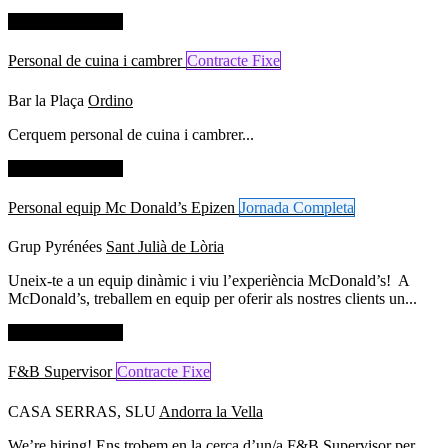
Dades de contacte
Personal de cuina i cambrer
Contracte Fixe
Bar la Plaça
Ordino
Cerquem personal de cuina i cambrer...
Dades de contacte
Personal equip Mc Donald’s Epizen
Jornada Completa
Grup Pyrénées
Sant Julià de Lòria
Uneix-te a un equip dinàmic i viu l’experiència McDonald’s! A
McDonald’s, treballem en equip per oferir als nostres clients un...
Dades de contacte
F&B Supervisor
Contracte Fixe
CASA SERRAS, SLU
Andorra la Vella
We’re hiring! Ens trobem en la cerca d’un/a F&B Supervisor per