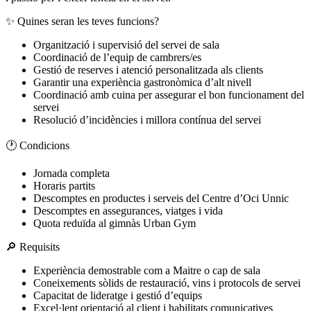
✨ Quines seran les teves funcions?
Organització i supervisió del servei de sala
Coordinació de l’equip de cambrers/es
Gestió de reserves i atenció personalitzada als clients
Garantir una experiència gastronòmica d’alt nivell
Coordinació amb cuina per assegurar el bon funcionament del
servei
Resolució d’incidències i millora contínua del servei
🕐 Condicions
Jornada completa
Horaris partits
Descomptes en productes i serveis del Centre d’Oci Unnic
Descomptes en assegurances, viatges i vida
Quota reduïda al gimnàs Urban Gym
🔎 Requisits
Experiència demostrable com a Maitre o cap de sala
Coneixements sòlids de restauració, vins i protocols de servei
Capacitat de lideratge i gestió d’equips
Excel·lent orientació al client i habilitats comunicatives