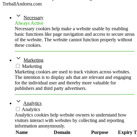
TreballAndorra.com
Necessary
Always Active
Necessary cookies help make a website usable by enabling
basic functions like page navigation and access to secure areas
of the website. The website cannot function properly without
these cookies.
Marketing
Marketing
Marketing cookies are used to track visitors across websites.
The intention is to display ads that are relevant and engaging
for the individual user and thereby more valuable for
publishers and third party advertisers.
Analytics
Analytics
Analytics cookies help website owners to understand how
visitors interact with websites by collecting and reporting
information anonymously.
Name
Domain
Purpose
Expiry
T