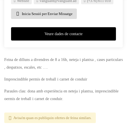
Website
vanguard@vanguard.ad
(+376) 611 010
Inicia Sessió per Enviar Missatge
Veure dades de contacte
Feina de dilluns a divendres de 8 a 16h, neteja i plantxa , cases particulars
, despatxos, escales, etc ….
Imprescindible permis de treball i carnet de conduir
Paraules clau: dona amb experiència en neteja i plantxa, imprescindible
oermis de treball i carnet de conduir.
Avisa'm quan es publiquin ofertes de feina similars.