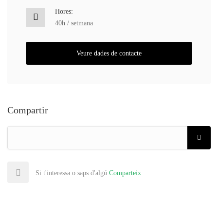
Hores:
40h / setmana
Veure dades de contacte
Compartir
Si t'interessa o saps d'algú
Comparteix