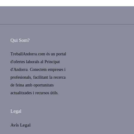
Qui Som?
TreballAndorra.com és un portal
d'ofertes laborals al Principat
d'Andorra. Conectem empreses i
profesionals, facilitant la recerca
de feina amb oportunitats
actualitzades i recursos útils.
Legal
Avís Legal