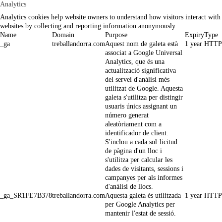
Analytics
Analytics cookies help website owners to understand how visitors interact with
websites by collecting and reporting information anonymously.
Name
Domain
Purpose
Expiry
Type
_ga
treballandorra.com
Aquest nom de galeta està
1 year
HTTP
associat a Google Universal
Analytics, que és una
actualització significativa
del servei d'anàlisi més
utilitzat de Google. Aquesta
galeta s'utilitza per distingir
usuaris únics assignant un
número generat
aleatòriament com a
identificador de client.
S'inclou a cada sol·licitud
de pàgina d'un lloc i
s'utilitza per calcular les
dades de visitants, sessions i
campanyes per als informes
d'anàlisi de llocs.
_ga_SR1FE7B378
treballandorra.com
Aquesta galeta és utilitzada
1 year
HTTP
per Google Analytics per
mantenir l'estat de sessió.