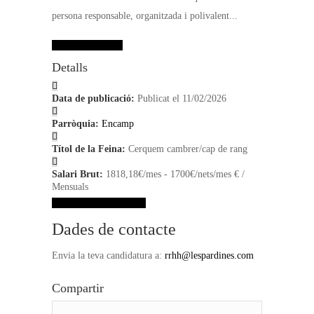
persona responsable, organitzada i polivalent...
Dades de contacte
Detalls
Data de publicació:
Publicat el 11/02/2026
Parròquia:
Encamp
Títol de la Feina:
Cerquem cambrer/cap de rang
Salari Brut:
1818,18€/mes - 1700€/nets/mes € /
Mensuals
Veure dades de contacte
Dades de contacte
Envia la teva candidatura a:
rrhh@lespardines.com
Compartir