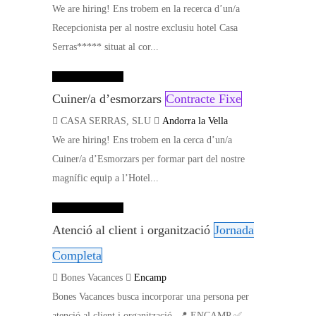
We are hiring! Ens trobem en la recerca d’un/a
Recepcionista per al nostre exclusiu hotel Casa
Serras***** situat al cor...
Dades de contacte
Cuiner/a d’esmorzars
Contracte Fixe
CASA SERRAS, SLU
Andorra la Vella
We are hiring! Ens trobem en la cerca d’un/a
Cuiner/a d’Esmorzars per formar part del nostre
magnífic equip a l’Hotel...
Dades de contacte
Atenció al client i organització
Jornada
Completa
Bones Vacances
Encamp
Bones Vacances busca incorporar una persona per
atenció al client i organització. 📍 ENCAMP ✅