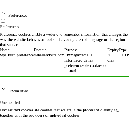
Preferences
Preferences
Preference cookies enable a website to remember information that changes the
way the website behaves or looks, like your preferred language or the region
that you are in.
Name
Domain
Purpose
Expiry
Type
wpl_user_preference
treballandorra.com
Emmagatzema la
365
HTTP
informació de les
dies
preferències de cookies de
l'usuari
Unclassified
Unclassified
Unclassified cookies are cookies that we are in the process of classifying,
together with the providers of individual cookies.