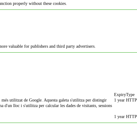
unction properly without these cookies.
more valuable for publishers and third party advertisers.
Expiry
Type
més utilitzat de Google. Aquesta galeta s'utilitza per distingir
1 year
HTTP
d'un lloc i s'utilitza per calcular les dades de visitants, sessions
1 year
HTTP