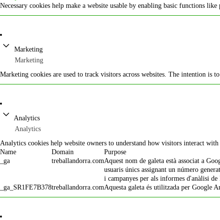
Necessary cookies help make a website usable by enabling basic functions like 
Marketing
Marketing
Marketing cookies are used to track visitors across websites. The intention is t
Analytics
Analytics
Analytics cookies help website owners to understand how visitors interact wit
Name
Domain
Purpose
_ga
treballandorra.com
Aquest nom de galeta està associat a Google
usuaris únics assignant un número generat a
i campanyes per als informes d'anàlisi de 
_ga_SR1FE7B378
treballandorra.com
Aquesta galeta és utilitzada per Google An