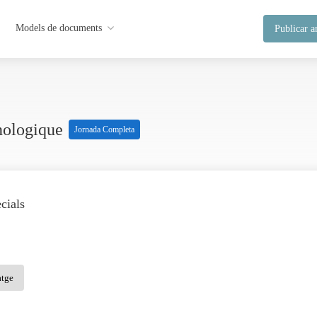
Models de documents
Publicar a
hnologique
Jornada Completa
cials
atge