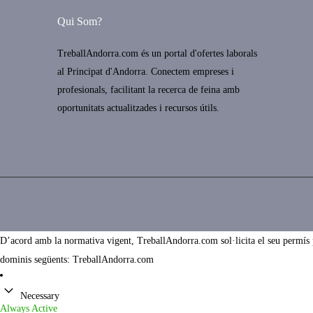
Qui Som?
TreballAndorra.com és un portal d'ofertes laborals
al Principat d'Andorra. Conectem empreses i
profesionals, facilitant la recerca de feina amb
oportunitats actualitzades i recursos útils.
D’acord amb la normativa vigent, TreballAndorra.com sol·licita el seu permís per
dominis següents: TreballAndorra.com
Necessary
Always Active