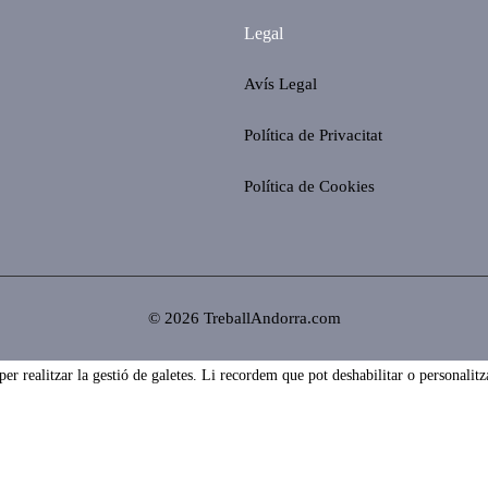
Legal
Avís Legal
Política de Privacitat
Política de Cookies
© 2026 TreballAndorra.com
 realitzar la gestió de galetes. Li recordem que pot deshabilitar o personalitza