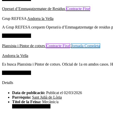
Operari d’Emmagatzematge de Residus
Contracte Fixe
Grup REFESA
Andorra la Vella
A Grup REFESA cerquem Operari/a d’Emmagatzematge de residus per rea
Dades de contacte
Planxista i Pintor de cotxes
Contracte Fixe
Jornada Completa
Andorra la Vella
Es busca Planxista i Pintor de cotxes. Oficial de 1a en amdos casos. Hor
Dades de contacte
Detalls
Data de publicació:
Publicat el 02/03/2026
Parròquia:
Sant Julià de Lòria
Títol de la Feina:
Mecànic/a
Veure dades de contacte