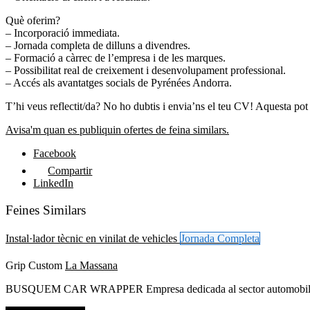
Què oferim?
– Incorporació immediata.
– Jornada completa de dilluns a divendres.
– Formació a càrrec de l’empresa i de les marques.
– Possibilitat real de creixement i desenvolupament professional.
– Accés als avantatges socials de Pyrénées Andorra.
T’hi veus reflectit/da? No ho dubtis i envia’ns el teu CV! Aquesta pot s
Avisa'm quan es publiquin ofertes de feina similars.
Facebook
Compartir
LinkedIn
Feines Similars
Instal·lador tècnic en vinilat de vehicles
Jornada Completa
Grip Custom
La Massana
BUSQUEM CAR WRAPPER Empresa dedicada al sector automobilístic busc