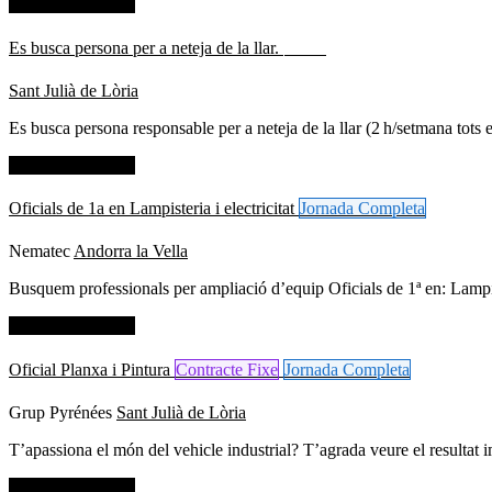
Dades de contacte
Es busca persona per a neteja de la llar.
Altres
Sant Julià de Lòria
Es busca persona responsable per a neteja de la llar (2 h/setmana tots e
Dades de contacte
Oficials de 1a en Lampisteria i electricitat
Jornada Completa
Nematec
Andorra la Vella
Busquem professionals per ampliació d’equip Oficials de 1ª en: Lampist
Dades de contacte
Oficial Planxa i Pintura
Contracte Fixe
Jornada Completa
Grup Pyrénées
Sant Julià de Lòria
T’apassiona el món del vehicle industrial? T’agrada veure el resultat i
Dades de contacte