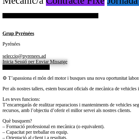
Mecànic/a
Contracte Fixe
Jornada
Inicia sessió per guardar aquesta oferta de treball.
Grup Pyrénées
Pyrénées
seleccio@pyrenees.ad
Inicia Sessió per Enviar Missatge
Veure dades de contacte
⚙️ T’apassiona el món del motor i busques una nova oportunitat laboral
Per als nostres tallers, estem buscant oficials de mecànica de vehicles i
Les teves funcions:
T’encarregaràs de realitzar reparacions i manteniments de vehicles segui
recursos, amb l’objectiu d’oferir el millor servei als nostres clients.
Què busquem?
– Formació professional en mecànica (o equivalent).
– Capacitat per treballar en equip.
– Orientació al client i a resultats.