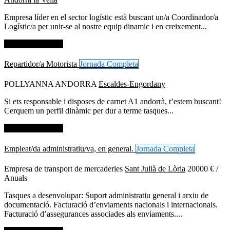
Empresa líder en el sector logístic està buscant un/a Coordinador/a
Logístic/a per unir-se al nostre equip dinamic i en creixement...
Dades de contacte
Repartidor/a Motorista
Jornada Completa
POLLYANNA ANDORRA
Escaldes-Engordany
Si ets responsable i disposes de carnet A1 andorrà, t’estem buscant!
Cerquem un perfil dinàmic per dur a terme tasques...
Dades de contacte
Empleat/da administratiu/va, en general.
Jornada Completa
Empresa de transport de mercaderies
Sant Julià de Lòria
20000 € /
Anuals
Tasques a desenvolupar: Suport administratiu general i arxiu de
documentació. Facturació d’enviaments nacionals i internacionals.
Facturació d’assegurances associades als enviaments....