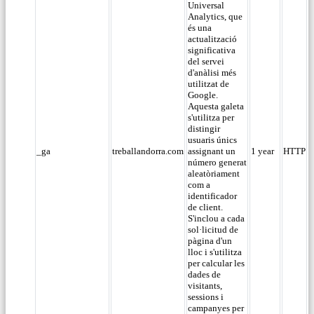
Universal
Analytics, que
és una
actualització
significativa
del servei
d'anàlisi més
utilitzat de
Google.
Aquesta galeta
s'utilitza per
distingir
usuaris únics
_ga
treballandorra.com
assignant un
1 year
HTTP
número generat
aleatòriament
com a
identificador
de client.
S'inclou a cada
sol·licitud de
pàgina d'un
lloc i s'utilitza
per calcular les
dades de
visitants,
sessions i
campanyes per