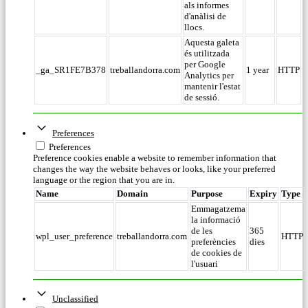
als informes
d'anàlisi de
llocs.
Aquesta galeta
és utilitzada
per Google
_ga_SR1FE7B378
treballandorra.com
1 year
HTTP
Analytics per
mantenir l'estat
de sessió.
Preferences
Preferences
Preference cookies enable a website to remember information that
changes the way the website behaves or looks, like your preferred
language or the region that you are in.
Name
Domain
Purpose
Expiry
Type
Emmagatzema
la informació
de les
365
wpl_user_preference
treballandorra.com
HTTP
preferències
dies
de cookies de
l'usuari
Unclassified