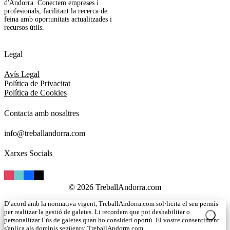
d'Andorra. Conectem empreses i
profesionals, facilitant la recerca de
feina amb oportunitats actualitzades i
recursos útils.
Legal
Avís Legal
Política de Privacitat
Política de Cookies
Contacta amb nosaltres
info@treballandorra.com
Xarxes Socials
© 2026 TreballAndorra.com
D’acord amb la normativa vigent, TreballAndorra.com sol·licita el seu permís
per realitzar la gestió de galetes. Li recordem que pot deshabilitar o
personalitzar l’ús de galetes quan ho consideri oportú. El vostre consentiment
s'aplica als dominis següents: TreballAndorra.com