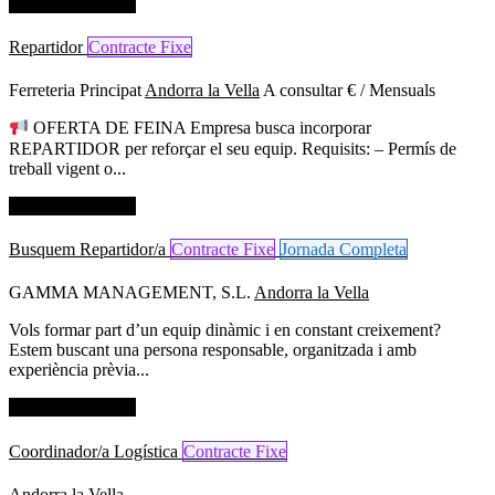
Dades de contacte
Repartidor
Contracte Fixe
Ferreteria Principat
Andorra la Vella
A consultar € / Mensuals
OFERTA DE FEINA Empresa busca incorporar
REPARTIDOR per reforçar el seu equip. Requisits: – Permís de
treball vigent o...
Dades de contacte
Busquem Repartidor/a
Contracte Fixe
Jornada Completa
GAMMA MANAGEMENT, S.L.
Andorra la Vella
Vols formar part d’un equip dinàmic i en constant creixement?
Estem buscant una persona responsable, organitzada i amb
experiència prèvia...
Dades de contacte
Coordinador/a Logística
Contracte Fixe
Andorra la Vella