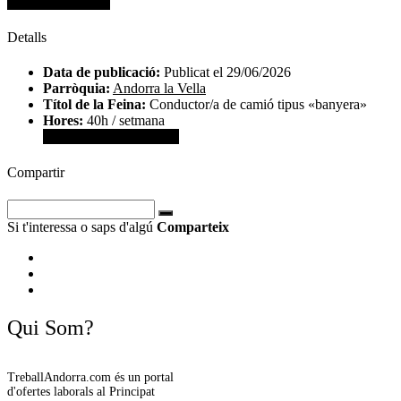
Dades de contacte
Detalls
Data de publicació:
Publicat el 29/06/2026
Parròquia:
Andorra la Vella
Títol de la Feina:
Conductor/a de camió tipus «banyera»
Hores:
40h / setmana
Veure dades de contacte
Compartir
Si t'interessa o saps d'algú
Comparteix
Qui Som?
TreballAndorra.com és un portal
d'ofertes laborals al Principat