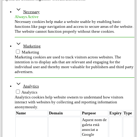
Necessary
Always Active
Necessary cookies help make a website usable by enabling basic
functions like page navigation and access to secure areas of the website.
The website cannot function properly without these cookies.
Marketing
Marketing
Marketing cookies are used to track visitors across websites. The
intention is to display ads that are relevant and engaging for the
individual user and thereby more valuable for publishers and third party
advertisers.
Analytics
Analytics
Analytics cookies help website owners to understand how visitors
interact with websites by collecting and reporting information
anonymously.
Name
Domain
Purpose
Expiry
Type
Aquest nom de
galeta està
associat a
Google