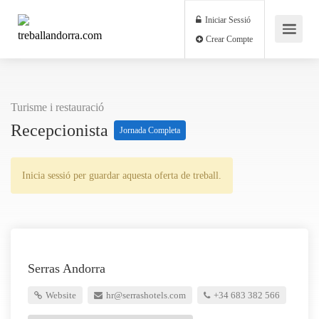
Iniciar Sessió
Crear Compte
Turisme i restauració
Recepcionista
Jornada Completa
Inicia sessió per guardar aquesta oferta de treball.
Serras Andorra
Website
hr@serrashotels.com
+34 683 382 566