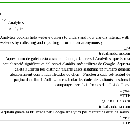
Analytics
Analytics
Analytics cookies help website owners to understand how visitors interact with
websites by collecting and reporting information anonymously.
_ga
treballandorra.com
Aquest nom de galeta està associat a Google Universal Analytics, que és una
actualització significativa del servei d'anàlisi més utilitzat de Google. Aquesta
galeta s'utilitza per distingir usuaris únics assignant un número generat
aleatòriament com a identificador de client. S'inclou a cada sol·licitud de
pàgina d'un lloc i s'utilitza per calcular les dades de visitants, sessions i
campanyes per als informes d'anàlisi de llocs.
1 year
HTTP
_ga_SR1FE7B378
treballandorra.com
Aquesta galeta és utilitzada per Google Analytics per mantenir l'estat de sessió.
1 year
HTTP