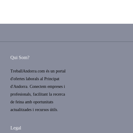
Qui Som?
TreballAndorra.com és un portal
d'ofertes laborals al Principat
d'Andorra. Conectem empreses i
profesionals, facilitant la recerca
de feina amb oportunitats
actualitzades i recursos útils.
Legal