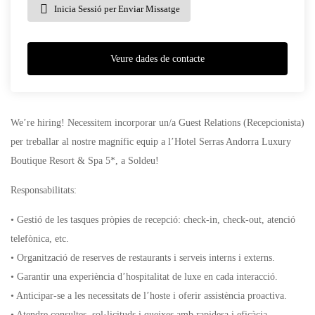
Inicia Sessió per Enviar Missatge
Veure dades de contacte
We’re hiring! Necessitem incorporar un/a Guest Relations (Recepcionista)
per treballar al nostre magnífic equip a l’Hotel Serras Andorra Luxury
Boutique Resort & Spa 5*, a Soldeu!
Responsabilitats:
• Gestió de les tasques pròpies de recepció: check-in, check-out, atenció
telefònica, etc.
• Organització de reserves de restaurants i serveis interns i externs.
• Garantir una experiència d’hospitalitat de luxe en cada interacció.
• Anticipar-se a les necessitats de l’hoste i oferir assistència proactiva.
• Atendre consultes, sol·licituds i queixes amb rapidesa i eficàcia.