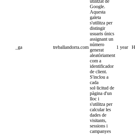
utilitzat de
Google.
Aquesta
galeta
s'utilitza per
distingir
usuaris únics
assignant un
número
_ga
treballandorra.com
1 year
H
generat
aleatòriament
com a
identificador
de client.
S'inclou a
cada
sol·licitud de
pàgina d'un
lloc i
s'utilitza per
calcular les
dades de
visitants,
sessions i
campanyes