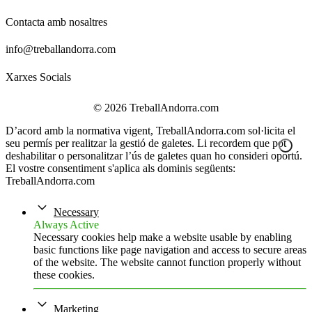
Contacta amb nosaltres
info@treballandorra.com
Xarxes Socials
© 2026 TreballAndorra.com
D’acord amb la normativa vigent, TreballAndorra.com sol·licita el
seu permís per realitzar la gestió de galetes. Li recordem que pot
deshabilitar o personalitzar l’ús de galetes quan ho consideri oportú.
El vostre consentiment s'aplica als dominis següents:
TreballAndorra.com
Necessary
Always Active
Necessary cookies help make a website usable by enabling
basic functions like page navigation and access to secure areas
of the website. The website cannot function properly without
these cookies.
Marketing