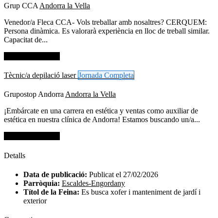
Grup CCA
Andorra la Vella
Venedor/a Fleca CCA- Vols treballar amb nosaltres? CERQUEM:
Persona dinàmica. Es valorarà experiència en lloc de treball similar.
Capacitat de...
Dades de contacte
Tècnic/a depilació laser
Jornada Completa
Grupostop Andorra
Andorra la Vella
¡Embárcate en una carrera en estética y ventas como auxiliar de
estética en nuestra clínica de Andorra! Estamos buscando un/a...
Dades de contacte
Detalls
Data de publicació:
Publicat el 27/02/2026
Parròquia:
Escaldes-Engordany
Títol de la Feina:
Es busca xofer i manteniment de jardí i
exterior