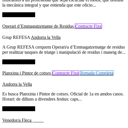
la mecánica integral y que entienda que este oficio...
Dades de contacte
Operari d’Emmagatzematge de Residus
Contracte Fixe
Grup REFESA
Andorra la Vella
A Grup REFESA cerquem Operari/a d’Emmagatzematge de residus
per realitzar tasques de triatge i manipulació de residus i maneig de...
Dades de contacte
Planxista i Pintor de cotxes
Contracte Fixe
Jornada Completa
Andorra la Vella
Es busca Planxista i Pintor de cotxes. Oficial de 1a en amdos casos.
Horari: de dilluns a divendres festius: caps...
Dades de contacte
Venedor/a Fleca
Altres