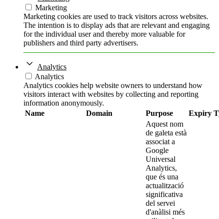
Marketing
Marketing cookies are used to track visitors across websites.
The intention is to display ads that are relevant and engaging
for the individual user and thereby more valuable for
publishers and third party advertisers.
Analytics
Analytics
Analytics cookies help website owners to understand how
visitors interact with websites by collecting and reporting
information anonymously.
Name
Domain
Purpose
Expiry
T
Aquest nom
de galeta està
associat a
Google
Universal
Analytics,
que és una
actualització
significativa
del servei
d'anàlisi més