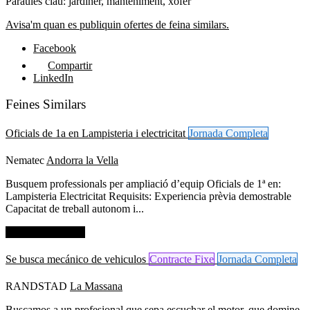
Paraules clau: jardiner, manteniment, xofer
Avisa'm quan es publiquin ofertes de feina similars.
Facebook
Compartir
LinkedIn
Feines Similars
Oficials de 1a en Lampisteria i electricitat
Jornada Completa
Nematec
Andorra la Vella
Busquem professionals per ampliació d’equip Oficials de 1ª en:
Lampisteria Electricitat Requisits: Experiencia prèvia demostrable
Capacitat de treball autonom i...
Dades de contacte
Se busca mecánico de vehiculos
Contracte Fixe
Jornada Completa
RANDSTAD
La Massana
Buscamos a un profesional que sepa escuchar el motor, que domine