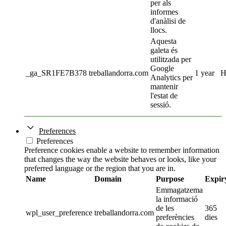
per als
informes
d'anàlisi de
llocs.
Aquesta
galeta és
utilitzada per
Google
_ga_SR1FE7B378
treballandorra.com
1 year
H
Analytics per
mantenir
l'estat de
sessió.
Preferences
Preferences
Preference cookies enable a website to remember information
that changes the way the website behaves or looks, like your
preferred language or the region that you are in.
Name
Domain
Purpose
Expir
Emmagatzema
la informació
de les
365
wpl_user_preference
treballandorra.com
preferències
dies