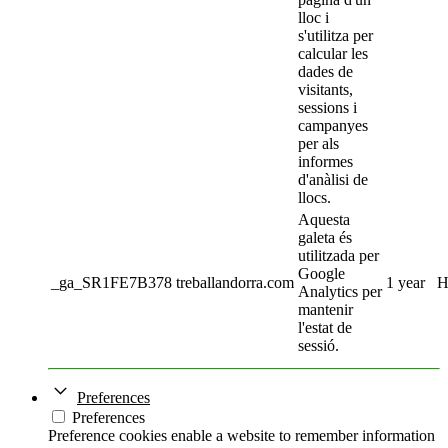
lloc i
s'utilitza per
calcular les
dades de
visitants,
sessions i
campanyes
per als
informes
d'anàlisi de
llocs.
Aquesta
galeta és
utilitzada per
Google
_ga_SR1FE7B378
treballandorra.com
1 year
H
Analytics per
mantenir
l'estat de
sessió.
Preferences
Preferences
Preference cookies enable a website to remember information