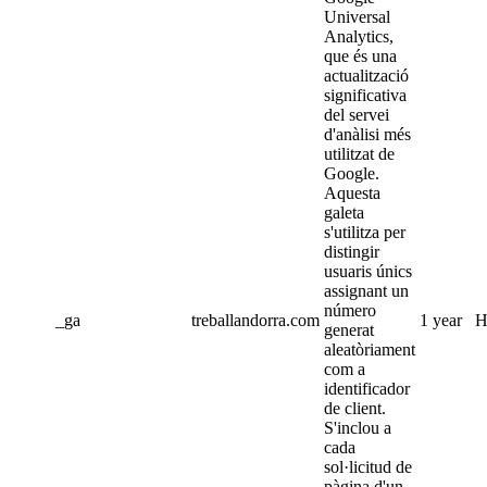
Universal
Analytics,
que és una
actualització
significativa
del servei
d'anàlisi més
utilitzat de
Google.
Aquesta
galeta
s'utilitza per
distingir
usuaris únics
assignant un
número
_ga
treballandorra.com
1 year
H
generat
aleatòriament
com a
identificador
de client.
S'inclou a
cada
sol·licitud de
pàgina d'un