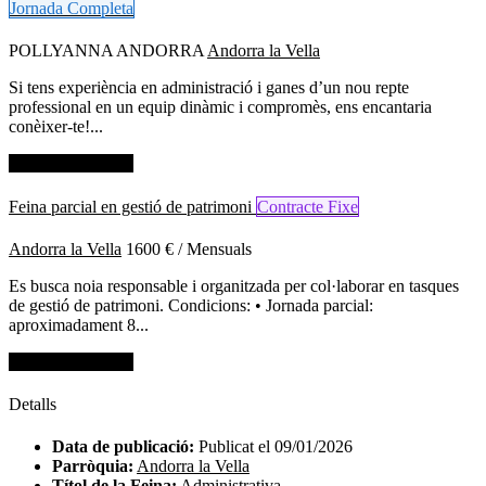
Jornada Completa
POLLYANNA ANDORRA
Andorra la Vella
Si tens experiència en administració i ganes d’un nou repte
professional en un equip dinàmic i compromès, ens encantaria
conèixer-te!...
Dades de contacte
Feina parcial en gestió de patrimoni
Contracte Fixe
Andorra la Vella
1600 € / Mensuals
Es busca noia responsable i organitzada per col·laborar en tasques
de gestió de patrimoni. Condicions: • Jornada parcial:
aproximadament 8...
Dades de contacte
Detalls
Data de publicació:
Publicat el 09/01/2026
Parròquia:
Andorra la Vella
Títol de la Feina:
Administrativa