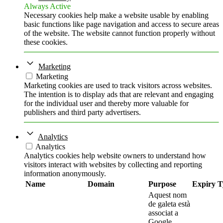
Always Active
Necessary cookies help make a website usable by enabling
basic functions like page navigation and access to secure areas
of the website. The website cannot function properly without
these cookies.
Marketing
Marketing
Marketing cookies are used to track visitors across websites.
The intention is to display ads that are relevant and engaging
for the individual user and thereby more valuable for
publishers and third party advertisers.
Analytics
Analytics
Analytics cookies help website owners to understand how
visitors interact with websites by collecting and reporting
information anonymously.
Name
Domain
Purpose
Expiry
T
Aquest nom
de galeta està
associat a
Google