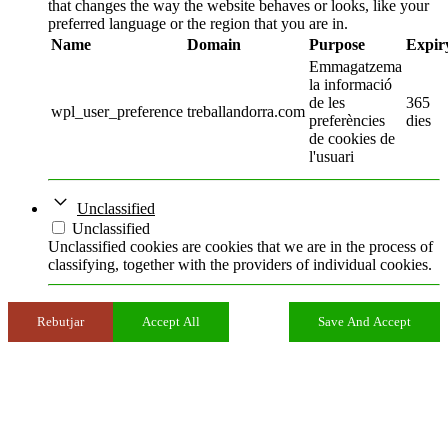
that changes the way the website behaves or looks, like your
preferred language or the region that you are in.
Name
Domain
Purpose
Expir
Emmagatzema
la informació
de les
365
wpl_user_preference
treballandorra.com
preferències
dies
de cookies de
l'usuari
Unclassified
Unclassified
Unclassified cookies are cookies that we are in the process of
classifying, together with the providers of individual cookies.
Rebutjar
Accept All
Save And Accept