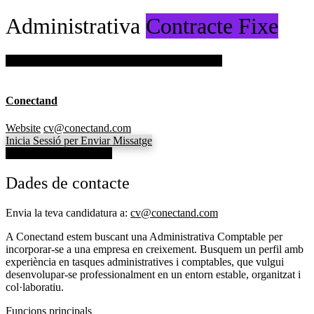
Administrativa
Contracte Fixe
Inicia sessió per guardar aquesta oferta de treball.
Conectand
Website
cv@conectand.com
Inicia Sessió per Enviar Missatge
Veure dades de contacte
Dades de contacte
Envia la teva candidatura a:
cv@conectand.com
A Conectand estem buscant una Administrativa Comptable per
incorporar-se a una empresa en creixement. Busquem un perfil amb
experiència en tasques administratives i comptables, que vulgui
desenvolupar-se professionalment en un entorn estable, organitzat i
col·laboratiu.
Funcions principals