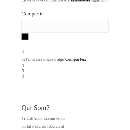
Envia la teva candidatura a:
rrhh@hotelbringue.com
Compartir
Si t'interessa o saps d'algú
Comparteix
Qui Som?
TreballAndorra.com és un
portal d'ofertes laborals al