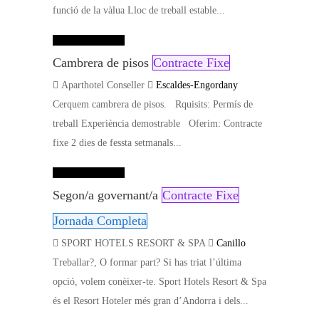
funció de la vàlua Lloc de treball estable...
Dades de contacte
Cambrera de pisos
Contracte Fixe
Aparthotel Conseller
Escaldes-Engordany
Cerquem cambrera de pisos. Rquisits: Permís de
treball Experiència demostrable Oferim: Contracte
fixe 2 dies de fessta setmanals...
Dades de contacte
Segon/a governant/a
Contracte Fixe
Jornada Completa
SPORT HOTELS RESORT & SPA
Canillo
Treballar?, O formar part? Si has triat l’última
opció, volem conèixer-te. Sport Hotels Resort & Spa
és el Resort Hoteler més gran d’Andorra i dels...