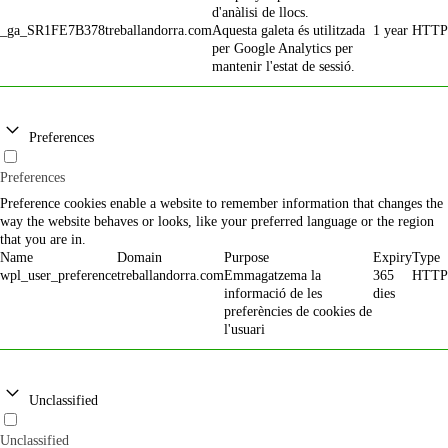
d'anàlisi de llocs.
_ga_SR1FE7B378
treballandorra.com
Aquesta galeta és utilitzada
1 year
HTTP
per Google Analytics per
mantenir l'estat de sessió.
Preferences
Preferences
Preference cookies enable a website to remember information that changes the
way the website behaves or looks, like your preferred language or the region
that you are in.
Name
Domain
Purpose
Expiry
Type
wpl_user_preference
treballandorra.com
Emmagatzema la
365
HTTP
informació de les
dies
preferències de cookies de
l'usuari
Unclassified
Unclassified