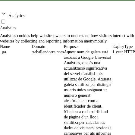
Analytics
Analytics
Analytics cookies help website owners to understand how visitors interact with
websites by collecting and reporting information anonymously.
Name
Domain
Purpose
Expiry
Type
_ga
treballandorra.com
Aquest nom de galeta està
1 year
HTTP
associat a Google Universal
Analytics, que és una
actualització significativa
del servei d'anàlisi més
utilitzat de Google. Aquesta
galeta s'utilitza per distingir
usuaris únics assignant un
número generat
aleatòriament com a
identificador de client.
S'inclou a cada sol·licitud
de pàgina d'un lloc i
s'utilitza per calcular les
dades de visitants, sessions i
campanyes per als informes