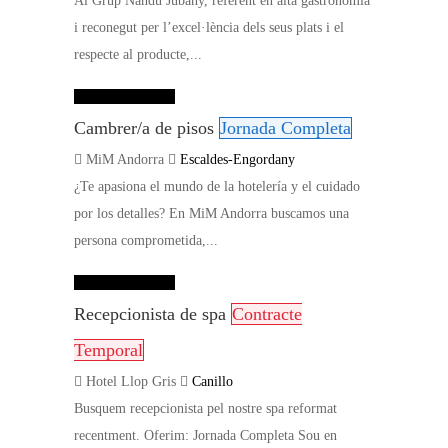
Al Grup Nandu Jubany, referent en alta gastronomia
i reconegut per l’excel·lència dels seus plats i el
respecte al producte,...
Dades de contacte
Cambrer/a de pisos
Jornada Completa
MiM Andorra
Escaldes-Engordany
¿Te apasiona el mundo de la hotelería y el cuidado
por los detalles? En MiM Andorra buscamos una
persona comprometida,...
Dades de contacte
Recepcionista de spa
Contracte
Temporal
Hotel Llop Gris
Canillo
Busquem recepcionista pel nostre spa reformat
recentment. Oferim: Jornada Completa Sou en