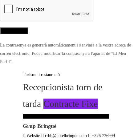
La contrasenya es generarà automàticament i s'enviarà a la vostra adreça de
correu electrònic. Podeu modificar la contrasenya a l'apartat de "El Meu
Perfil".
Turisme i restauració
Recepcionista torn de
tarda
Contracte Fixe
Inicia sessió per guardar aquesta oferta de treball.
Grup Bringué
Website
rrhh@hotelbringue.com
+376 736999